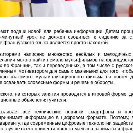
мат подачи новой для ребенка информации. Детям проще
0-минутный урок не должен сводиться к сидению за с
 французского языка является просто находкой.
озиторами написано множество весёлых и мелодичных 
желании можно найти немало мультфильмов на французско
 во Франции, так и переведенных, в том числе с русског
тличным мотиватором для самых маленьких для того, чтоб
рошо знакомого мультипликационного фильма на новом д
ее осваивать словесные формы и речевые обороты.
ского, на которых занятия проводятся в игровой форме, д
иционные объяснения учителя.
ваивает все технические новинки, смартфоны и про
принимает информацию в цифровом формате. Поэтому, 
 варианту, где современные цифровые технологии задейст
го, лучше всего привести вашего малыша заниматься фра