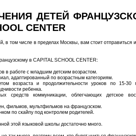
ЧЕНИЯ ДЕТЕЙ ФРАНЦУЗСК
HOOL CENTER
й, в том числе в пределах Москвы, вам стоит отправиться 
ранцузскому в CAPITAL SCHOOL CENTER:
ов в работе с младшим детским возрастом.
риал, адаптированный по возрастным категориям.
етом возраста и продолжительности уроков по 15-30 
идчивости ребенка.
ых средств коммуникации, облегчающих детское вос
сен, фильмов, мультфильмов на французском.
нком по скайпу под контролем родителей.
нной этой языковой школы достаточно много.
е так много, поэтому всем, кто будет учиться французско