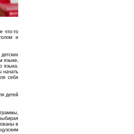
 что-то
толом и
детских
м языке,
о языка.
ы начать
ля себя
ля детей
граммы,
выбирая
вованы в
нцузским