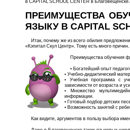
в CAPITAL SCHOOL CENTER в Благовещенске.
ПРЕИМУЩЕСТВА ОБУ
ЯЗЫКУ В CAPITAL SC
Итак, почему же из всего обилия предложени
«Кэпитал Скул Центр». Тому есть много причин.
Преимущества обучения ф
• Богатейший опыт педагог
• Учебно-дидактический мате
• Учебная программа с уч
зависимости от возраста и ус
• Множество мультимедийн
информации.
• Готовый подбор детских пе
• Возможность занятий с ребе
Как видите, аргументов в пользу выбора име
Даже в Благовещенске таких языковых школ н