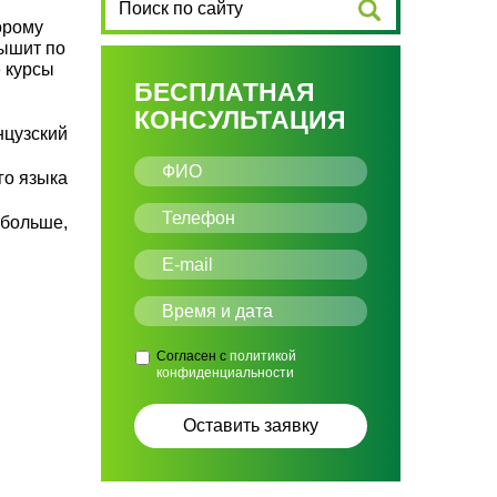
орому
лышит по
 курсы
БЕСПЛАТНАЯ
КОНСУЛЬТАЦИЯ
нцузский
го языка
больше,
Согласен с
политикой
конфиденциальности