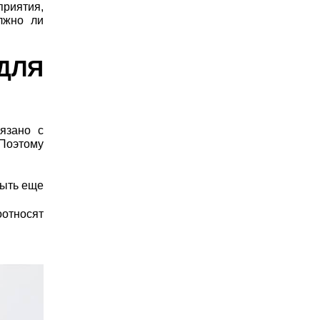
приятия,
лжно ли
ДЛЯ
вязано с
Поэтому
быть еще
оотносят