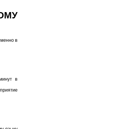
ОМУ
именно в
минут в
приятие
му языку