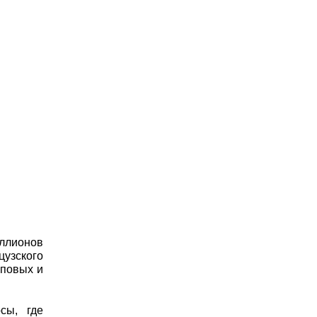
иллионов
цузского
пповых и
сы, где