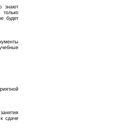
о знают
 только
не будет
окументы
учебные
риятной
 занятия
 к сдаче