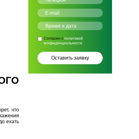
Согласен с
политикой
конфиденциальности
ОГО
рет, что
скажения
до ехать