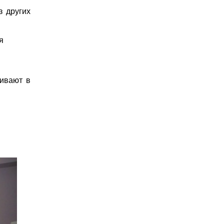
з других
я
живают в