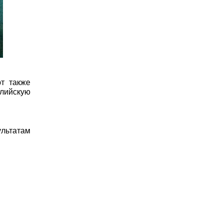
т также
глийскую
ультатам