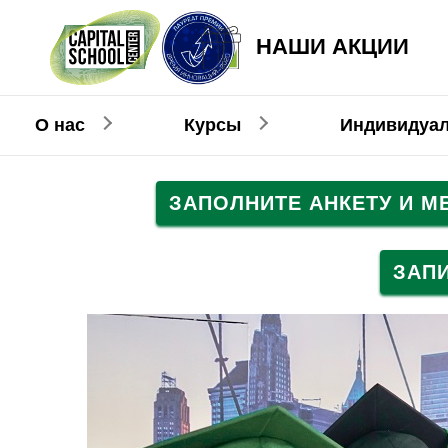
НАШИ АКЦИИ
О нас
Курсы
Индивидуа
ЗАПОЛНИТЕ АНКЕТУ И 
Английский
Английский
Взрослым
Детям
ЗАП