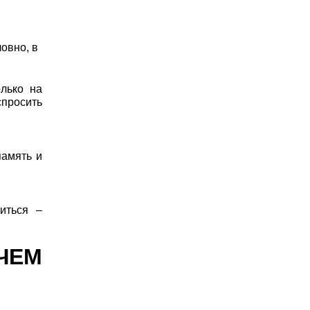
овно, в
олько на
спросить
память и
виться –
ЧЕМ