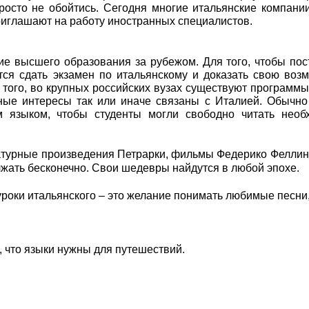
росто не обойтись. Сегодня многие итальянские компани
риглашают на работу иностранных специалистов.
е высшего образования за рубежом. Для того, чтобы пос
тся сдать экзамен по итальянскому и доказать свою воз
е того, во крупных российских вузах существуют программ
чные интересы так или иначе связаны с Италией. Обычно
м языком, чтобы студенты могли свободно читать необ
ратурные произведения Петрарки, фильмы Федерико Феллин
жать бесконечно. Свои шедевры найдутся в любой эпохе.
уроки итальянского – это желание понимать любимые песни,
 что языки нужны для путешествий.