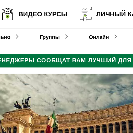
ВИДЕО КУРСЫ
ЛИЧНЫЙ К
льно
Группы
Онлайн
МЕНЕДЖЕРЫ СООБЩАТ ВАМ ЛУЧШИЙ ДЛЯ 
Онлайн-видеокурсы
Немецкий
Немецкий