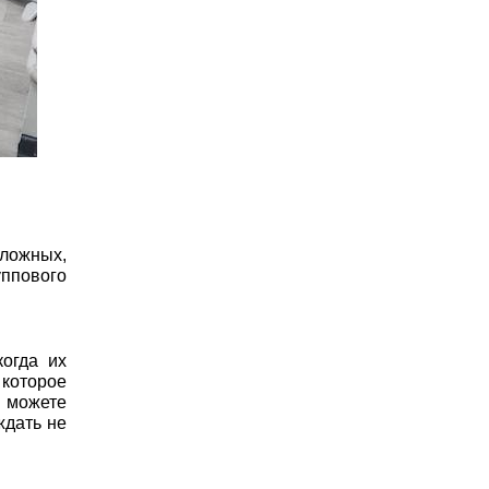
сложных,
уппового
огда их
 которое
 можете
ждать не