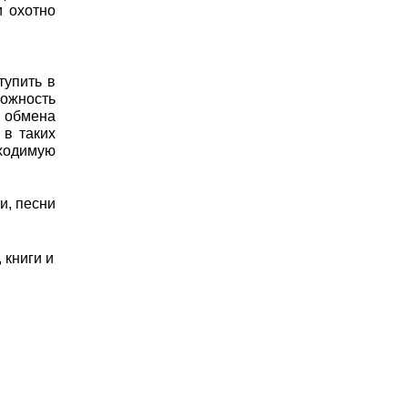
и охотно
тупить в
можность
ы обмена
 в таких
ходимую
и, песни
 книги и