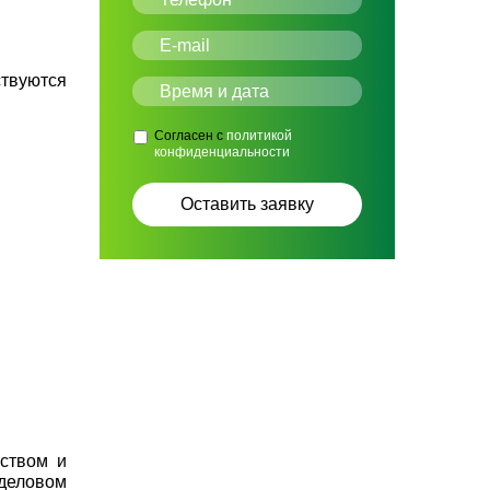
ствуются
Согласен с
политикой
конфиденциальности
сством и
 деловом