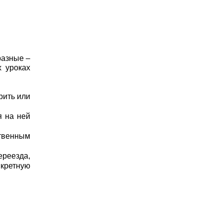
разные –
х уроках
рить или
я на ней
ственным
ереезда,
нкретную