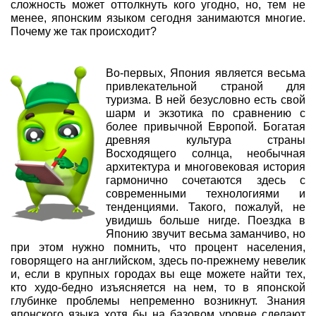
сложность может оттолкнуть кого угодно, но, тем не
менее, японским языком сегодня занимаются многие.
Почему же так происходит?
Во-первых, Япония является весьма
привлекательной страной для
туризма. В ней безусловно есть свой
шарм и экзотика по сравнению с
более привычной Европой. Богатая
древняя культура страны
Восходящего солнца, необычная
архитектура и многовековая история
гармонично сочетаются здесь с
современными технологиями и
тенденциями. Такого, пожалуй, не
увидишь больше нигде. Поездка в
Японию звучит весьма заманчиво, но
при этом нужно помнить, что процент населения,
говорящего на английском, здесь по-прежнему невелик
и, если в крупных городах вы еще можете найти тех,
кто худо-бедно изъясняется на нем, то в японской
глубинке проблемы непременно возникнут. Знания
японского языка хотя бы на базовом уровне сделают