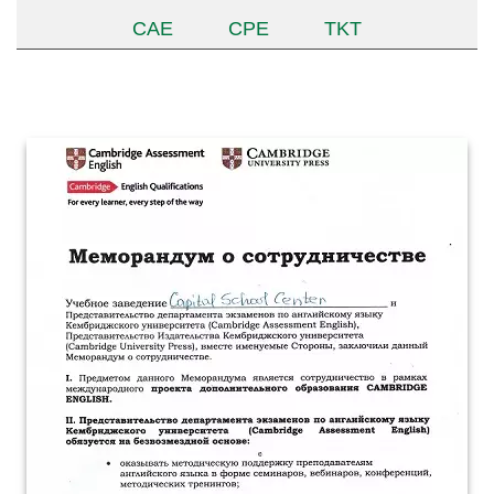
CAE
CPE
TKT