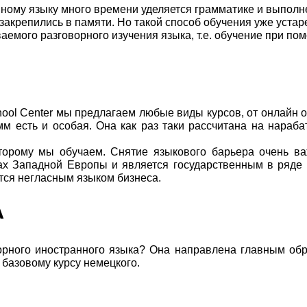
нному языку много времени уделяется грамматике и выпол
акрепились в памяти. Но такой способ обучения уже устаре
аемого разговорного изучения языка, т.е. обучение при по
hool Center мы предлагаем любые виды курсов, от онлайн 
м есть и особая. Она как раз таки рассчитана на нараб
оторому мы обучаем. Снятие языкового барьера очень в
ах Западной Европы и является государственным в ряде 
ется негласным языком бизнеса.
А
орного иностранного языка? Она направлена главным об
 базовому курсу немецкого.