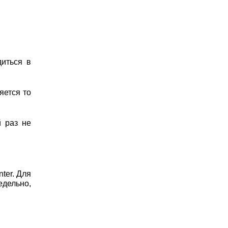
диться в
яется то
 раз не
ter. Для
едельно,