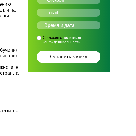
нению
л, и на
мощи
Согласен с
политикой
конфиденциальности
обучения
атывание
ажно и в
стран, а
разом на