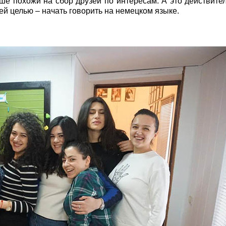
е похожи на сбор друзей по интересам. А это действител
й целью – начать говорить на немецком языке.