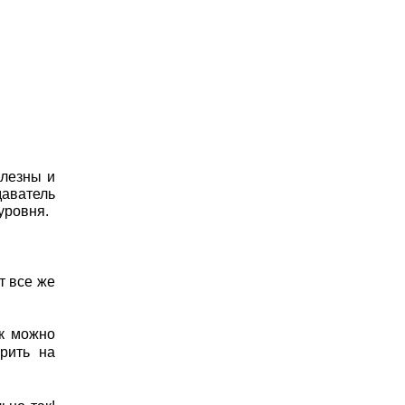
олезны и
даватель
уровня.
т все же
ак можно
рить на