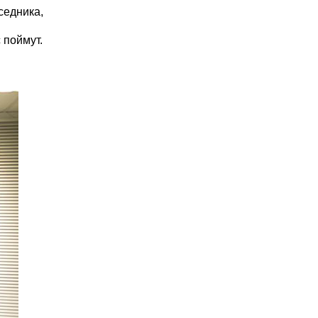
седника,
 поймут.