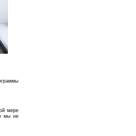
рограммы
ной мере
му мы не