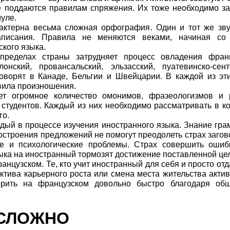
е поддаются правилам спряжения. Их тоже необходимо за
уле.
актерна весьма сложная орфография. Один и тот же зв
аписания. Правила не меняются веками, начиная со
кого языка.
пределах страны затрудняет процесс овладения франц
онский, провансальский, эльзасский, пуатевинско-сен
оворят в Канаде, Бельгии и Швейцарии. В каждой из эт
вила произношения.
ет огромное количество омонимов, фразеологизмов и 
 студентов. Каждый из них необходимо рассматривать в ко
го.
ждый в процессе изучения иностранного языка. Знание гра
остроения предложений не помогут преодолеть страх загов
е и психологические проблемы. Страх совершить ошибк
зыка на иностранный тормозят достижение поставленной це
нцузском. Те, кто учит иностранный для себя и просто отд
ектива карьерного роста или смена места жительства акти
ворить на французском довольно быстро благодаря об
 СЛОЖНО