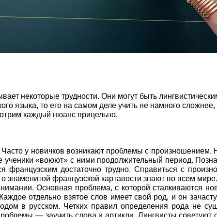
вает некоторые трудности. Они могут быть лингвистически
ого языка, то его на самом деле учить не намного сложнее,
мотрим каждый нюанс прицельно.
 Часто у новичков возникают проблемы с произношением.
ие ученики «воюют» с ними продолжительный период. Позн
ься французским достаточно трудно. Справиться с произ
 о знаменитой французской картавости знают во всем мире
нимании. Основная проблема, с которой сталкиваются но
Каждое отдельно взятое слов имеет свой род, и он зачаст
одом в русском. Четких правил определения рода не сущ
облемы — заучить слова и артикли. Лингвисты советуют 