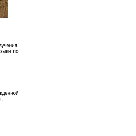
зучения,
языки по
жденной
ы.