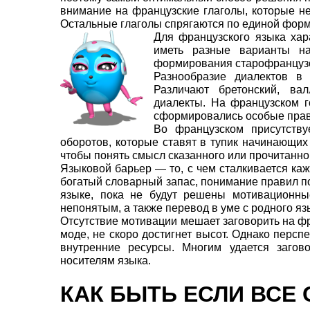
внимание на французские глаголы, которые н
Остальные глаголы спрягаются по единой форм
Для французского языка хар
иметь разные варианты н
формирования старофранцузс
Разнообразие диалектов в 
Различают бретонский, валл
диалекты. На французском г
сформировались особые пра
Во французском присутству
оборотов, которые ставят в тупик начинающих
чтобы понять смысл сказанного или прочитанно
Языковой барьер — то, с чем сталкивается ка
богатый словарный запас, понимание правил п
языке, пока не будут решены мотивационны
непонятым, а также перевод в уме с родного я
Отсутствие мотивации мешает заговорить на фра
моде, не скоро достигнет высот. Однако персп
внутренние ресурсы. Многим удается заго
носителям языка.
КАК БЫТЬ ЕСЛИ ВСЕ