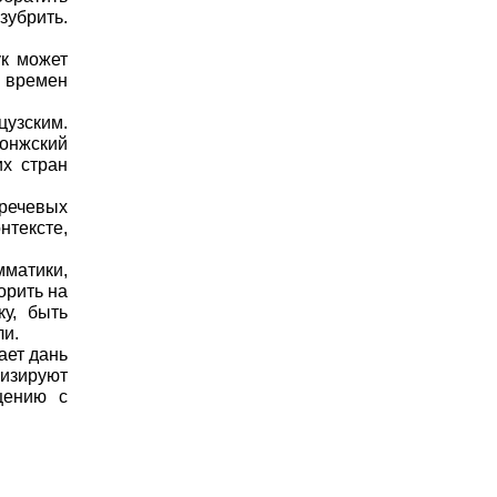
зубрить.
ук может
 времен
узским.
тонжский
их стран
речевых
нтексте,
мматики,
орить на
у, быть
ли.
ает дань
визируют
щению с