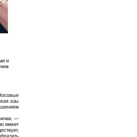
ми и
 чем
 Носовые
авая азы
ношением
.
вички, —
ую имеет
ествует,
обратить