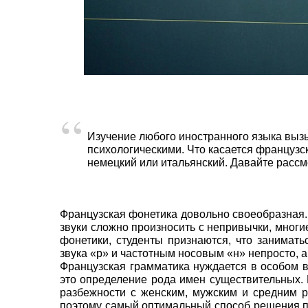
Изучение любого иностранного языка вызы
психологическими. Что касается французск
немецкий или итальянский. Давайте расс
Французская фонетика довольно своеобразная.
звуки сложно произносить с непривычки, мног
фонетики, студенты признаются, что занимат
звука «р» и частотным носовым «н» непросто, а
Французская грамматика нуждается в особом в
это определение рода имен существительных. 
разбежности с женским, мужским и средним р
поэтому самый оптимальный способ решения пр