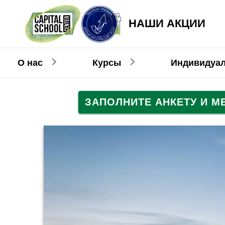
НАШИ АКЦИИ
О нас
Курсы
Индивидуа
ЗАПОЛНИТЕ АНКЕТУ И 
Английский
Английский
Взрослым
Детям