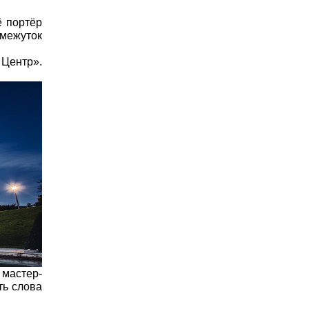
ё портёр
межуток
 Центр».
 мастер-
ть слова