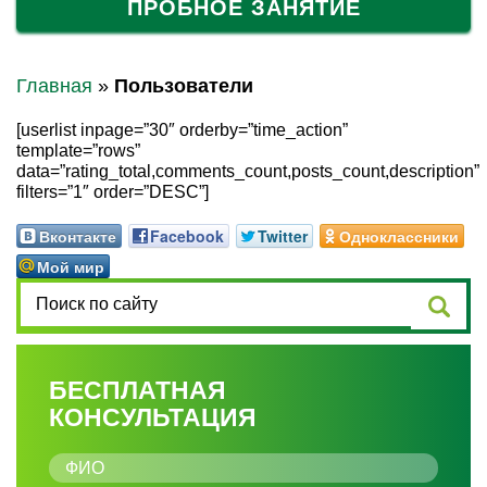
ПРОБНОЕ ЗАНЯТИЕ
Главная
»
Пользователи
[userlist inpage=”30″ orderby=”time_action”
template=”rows”
data=”rating_total,comments_count,posts_count,description”
filters=”1″ order=”DESC”]
Вконтакте
Facebook
Twitter
Одноклассники
Мой мир
БЕСПЛАТНАЯ
КОНСУЛЬТАЦИЯ