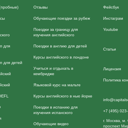
(пробные)
Отзывы
Фейсбук
рсы
Обучающие поездки за рубеж
Инстаграм
Поездки за границу для
Youtube
ского
изучения английского
йп для
Поездки в англию для детей
Статьи
Курсы английского в лондоне
п для детей
Учиться и отдыхать в
Лицензия
ийский
кембридже
Политика ко
йский
Языковой курс на мальте
OEFL
Курсы английского в нью йорке
info@capitals
Э
Поездки в испанию для
+7 (495) 023
изучения испанского
я
г. Москва, м.
Обучающие видео
проспект Мир