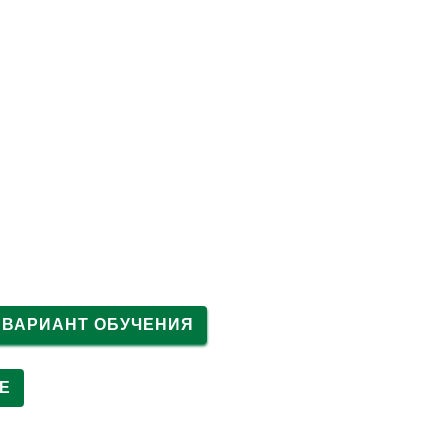
+7 (495) 023-02-25
ПЕРЕЗВОНИТЕ МНЕ
ТЕСТЫ
ОТЗЫВЫ
КОНТАКТЫ
 ВАРИАНТ ОБУЧЕНИЯ
Е