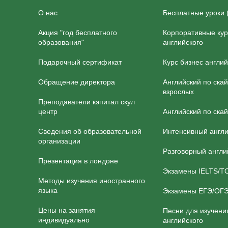
О нас
Бесплатные уроки 
Акция "год бесплатного
Корпоративные ку
образования"
английского
Подарочный сертификат
Курс бизнес англий
Обращение директора
Английский по ска
взрослых
Преподаватели кэпитал скул
центр
Английский по скай
Сведения об образовательной
Интенсивный англ
организации
Разговорный англи
Презентация в лондоне
Экзамены IELTS/T
Методы изучения иностранного
языка
Экзамены ЕГЭ/ОГ
Цены на занятия
Песни для изучени
индивидуально
английского