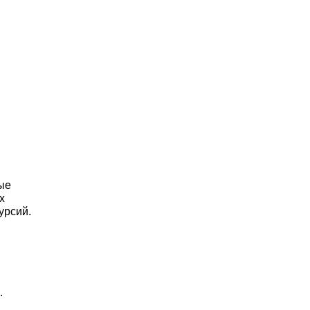
ные
х
урсий.
.