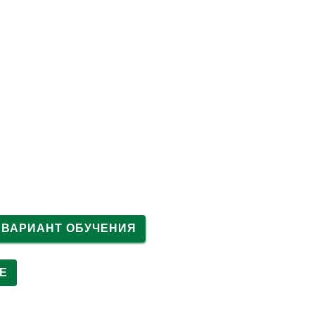
+7 (495) 023-02-25
ПЕРЕЗВОНИТЕ МНЕ
ТЕСТЫ
ОТЗЫВЫ
КОНТАКТЫ
 ВАРИАНТ ОБУЧЕНИЯ
Е